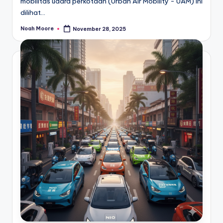
mobilitas udara perkotaan (Urban Air Mobility - UAM) ini
dilihat…
Noah Moore
November 28, 2025
Posted
by