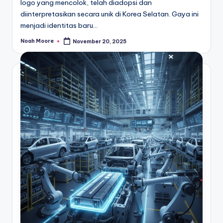
logo yang mencolok, telah diadopsi dan
diinterpretasikan secara unik di Korea Selatan. Gaya ini
menjadi identitas baru…
Noah Moore
November 20, 2025
Posted
by