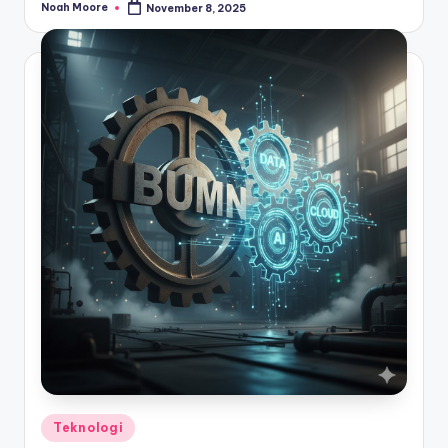
Noah Moore
November 8, 2025
Posted
by
Posted
Teknologi
in