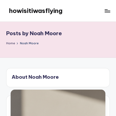
howisitiwasflying
Skip
to
howisitiwasflying
content
Posts by Noah Moore
Home
Noah Moore
About Noah Moore