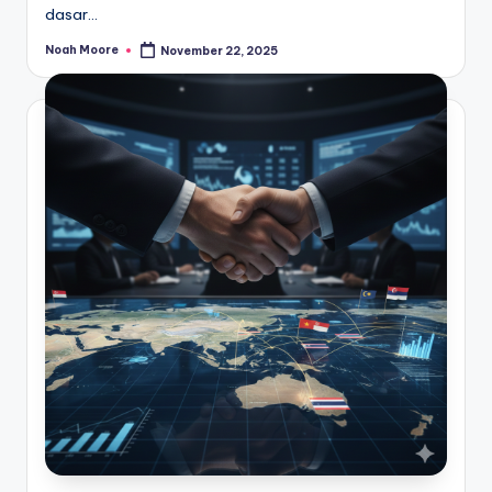
dasar…
Noah Moore
November 22, 2025
Posted
by