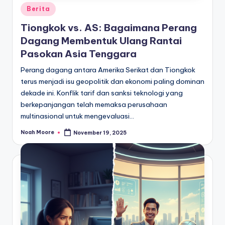
Posted
Berita
in
Tiongkok vs. AS: Bagaimana Perang
Dagang Membentuk Ulang Rantai
Pasokan Asia Tenggara
Perang dagang antara Amerika Serikat dan Tiongkok
terus menjadi isu geopolitik dan ekonomi paling dominan
dekade ini. Konflik tarif dan sanksi teknologi yang
berkepanjangan telah memaksa perusahaan
multinasional untuk mengevaluasi…
Noah Moore
November 19, 2025
Posted
by