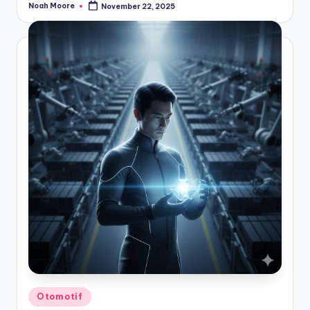
Noah Moore
November 22, 2025
Posted
by
Posted
Otomotif
in