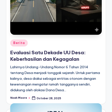
Posted
Berita
in
Evaluasi Satu Dekade UU Desa:
Keberhasilan dan Kegagalan
Lahirnya Undang-Undang Nomor 6 Tahun 2014
tentang Desa menjadi tonggak sejarah. Untuk pertama
kalinya, desa diakui sebagai entitas otonom dengan
kewenangan mengatur rumah tangganya sendiri,
didukung oleh alokasi Dana Desa…
Noah Moore
October 28, 2025
Posted
by