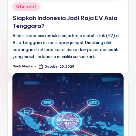
Posted
Otomotif
in
Siapkah Indonesia Jadi Raja EV Asia
Tenggara?
Ambisi Indonesia untuk menjadi raja mobil listrik (EV) di
Asia Tenggara bukan isapan jempol. Didukung oleh
cadangan nikel terbesar di dunia dan pasar domestik
yang masif, Indonesia memiliki semua kartu…
Noah Moore
October 25, 2025
Posted
by