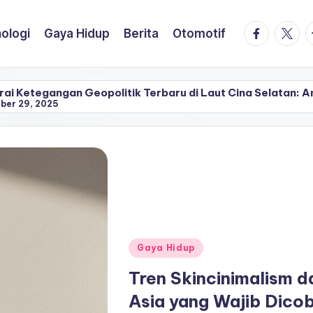
facebook.
twitte
t
ologi
Gaya Hidup
Berita
Otomotif
tik Terbaru di Laut Cina Selatan: Analisis Dampak Ekonom
Posted
Gaya Hidup
in
Tren Skincinimalism d
Asia yang Wajib Dico