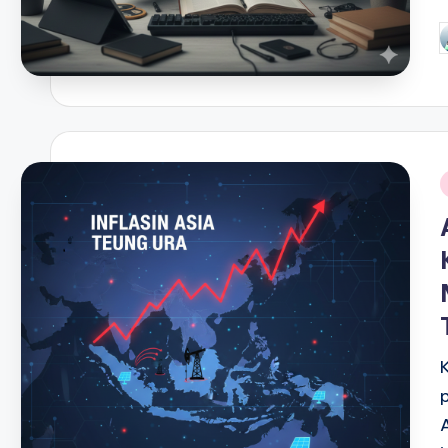
P
b
i