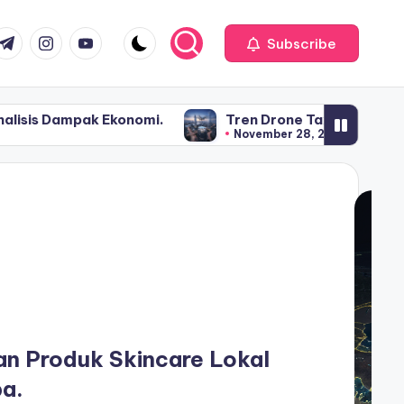
com
r.com
.me
instagram.com
youtube.com
Subscribe
i.
Tren Drone Taxi dan Transportasi Udara Perkota
November 28, 2025
an Produk Skincare Lokal
ba.