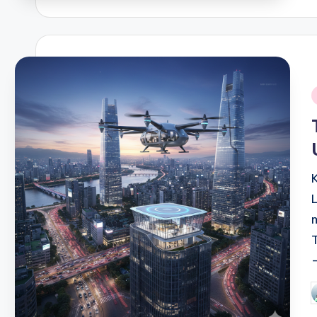
i
P
b