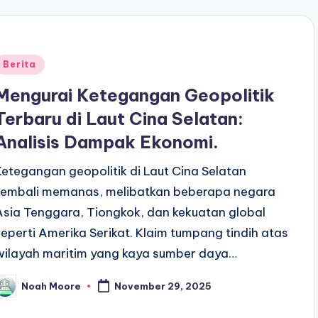
Posted
Berita
n
Mengurai Ketegangan Geopolitik
Terbaru di Laut Cina Selatan:
Analisis Dampak Ekonomi.
Ketegangan geopolitik di Laut Cina Selatan
kembali memanas, melibatkan beberapa negara
Asia Tenggara, Tiongkok, dan kekuatan global
seperti Amerika Serikat. Klaim tumpang tindih atas
wilayah maritim yang kaya sumber daya…
Noah Moore
November 29, 2025
osted
y