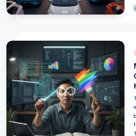
P
b
i