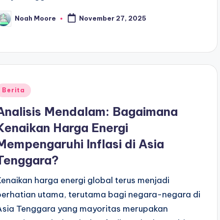
Noah Moore
November 27, 2025
osted
y
Posted
Berita
n
Analisis Mendalam: Bagaimana
Kenaikan Harga Energi
Mempengaruhi Inflasi di Asia
Tenggara?
Kenaikan harga energi global terus menjadi
perhatian utama, terutama bagi negara-negara di
Asia Tenggara yang mayoritas merupakan