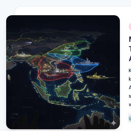
i
P
b