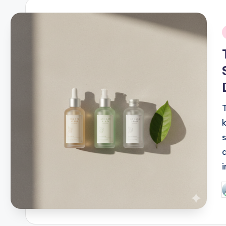
i
P
b