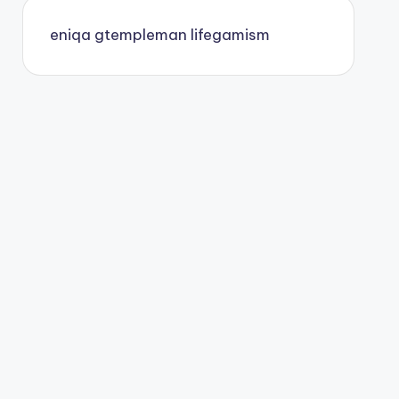
eniqa
gtempleman
lifegamism