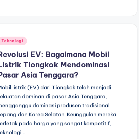
Posted
Teknologi
n
Revolusi EV: Bagaimana Mobil
Listrik Tiongkok Mendominasi
Pasar Asia Tenggara?
Mobil listrik (EV) dari Tiongkok telah menjadi
kekuatan dominan di pasar Asia Tenggara,
mengganggu dominasi produsen tradisional
Jepang dan Korea Selatan. Keunggulan mereka
terletak pada harga yang sangat kompetitif,
teknologi…