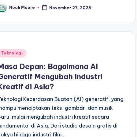
Noah Moore
November 27, 2025
osted
y
Posted
Teknologi
n
Masa Depan: Bagaimana AI
Generatif Mengubah Industri
Kreatif di Asia?
Teknologi Kecerdasan Buatan (AI) generatif, yang
mampu menciptakan teks, gambar, dan musik
baru, mulai mengubah industri kreatif secara
fundamental di Asia. Dari studio desain grafis di
Tokyo hingga industri film…